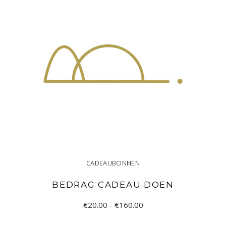
CADEAUBONNEN
BEDRAG CADEAU DOEN
Prijsklasse:
Dit
€
20.00
-
€
160.00
€20.00
product
tot