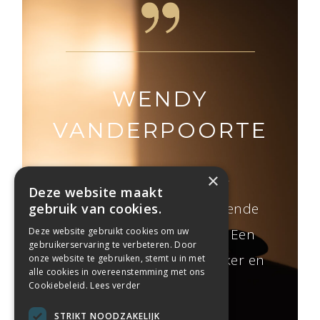
WENDY
SA
EGEN
VANDERPOORTEN
Deze
mass
×
e well-
Topper de top! Super
Deze website maakt
uurtje
nen en
aangename en ontspannende
gebruik van cookies.
na de m
oor
zwangerschapsmassage! Een
Deze website gebruikt cookies om uw
gebruikerservaring te verbeteren. Door
veel 
Massage
aanrader, mij zie je hier zeker en
onze website te gebruiken, stemt u in met
alle cookies in overeenstemming met ons
echte 
je echt
vast terug!
Cookiebeleid.
Lees verder
Keep 
les te
STRIKT NOODZAKELIJK