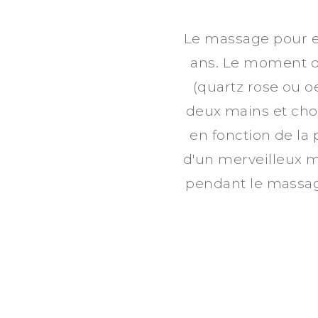
Le massage pour en
ans. Le moment d
(quartz rose ou oe
deux mains et chois
en fonction de la 
d'un merveilleux 
pendant le massage